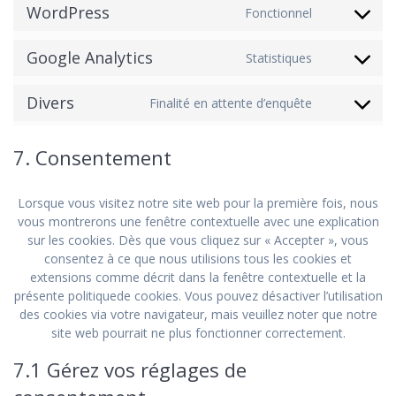
WordPress
service
Fonctionnel
Consent
google-
to
fonts
Google Analytics
service
Statistiques
Consent
wordpre
to
Divers
service
Finalité en attente d’enquête
Consent
google-
to
analytics
service
7. Consentement
divers
Lorsque vous visitez notre site web pour la première fois, nous
vous montrerons une fenêtre contextuelle avec une explication
sur les cookies. Dès que vous cliquez sur « Accepter », vous
consentez à ce que nous utilisions tous les cookies et
extensions comme décrit dans la fenêtre contextuelle et la
présente politiquede cookies. Vous pouvez désactiver l’utilisation
des cookies via votre navigateur, mais veuillez noter que notre
site web pourrait ne plus fonctionner correctement.
7.1 Gérez vos réglages de